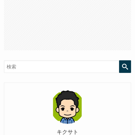
検
キクサト
索