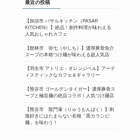
最近の投稿
【加須市 パサルキッチン（PASAR
KITCHEN）】絶品！創作料理が味わえる
人気おしゃれカフェ
【館林市 弥七（やしち）】濃厚豚骨魚介
スープの本格つけ麺が味わえる超人気店
【羽生市 アトリエ・オレンジベル】アーテ
ィスティックなカフェ＆ギャラリー
【熊谷市 ゴールデンタイガー】濃厚豚骨ス
ープと極旨麺の絶品コラボ！人気つけ麺店
【熊谷市 龍門瀑（りゅうもんばく）】刺
激好きにはたまらない名物「黒カラシビ
麺」を味わう！