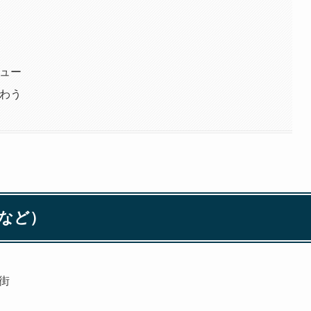
ュー
わう
など）
番街