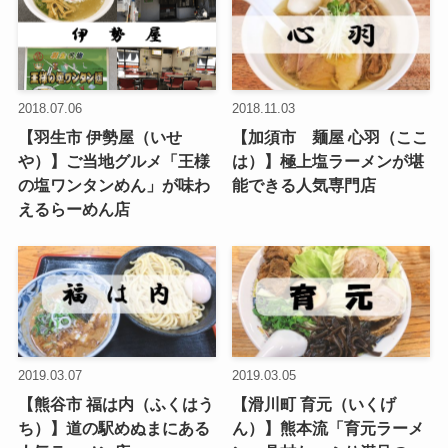
2018.07.06
2018.11.03
【羽生市 伊勢屋（いせ
【加須市 麺屋 心羽（ここ
や）】ご当地グルメ「王様
は）】極上塩ラーメンが堪
の塩ワンタンめん」が味わ
能できる人気専門店
えるらーめん店
2019.03.07
2019.03.05
【熊谷市 福は内（ふくはう
【滑川町 育元（いくげ
ち）】道の駅めぬまにある
ん）】熊本流「育元ラーメ