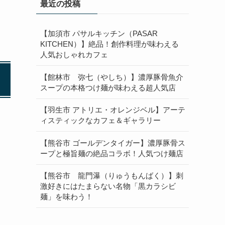
最近の投稿
【加須市 パサルキッチン（PASAR
KITCHEN）】絶品！創作料理が味わえる
人気おしゃれカフェ
【館林市 弥七（やしち）】濃厚豚骨魚介
スープの本格つけ麺が味わえる超人気店
【羽生市 アトリエ・オレンジベル】アーテ
ィスティックなカフェ＆ギャラリー
【熊谷市 ゴールデンタイガー】濃厚豚骨ス
ープと極旨麺の絶品コラボ！人気つけ麺店
【熊谷市 龍門瀑（りゅうもんばく）】刺
激好きにはたまらない名物「黒カラシビ
麺」を味わう！